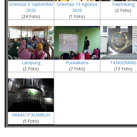
Orientasi 6 September
Orientasi 19 Agustus
Palembang
2020
2020
(2 Foto)
(24 Foto)
(1 Foto)
Lampung
Purwakarta
TANGERANG
(2 Foto)
(7 Foto)
(13 Foto)
HARAU P KUMBUH
(5 Foto)